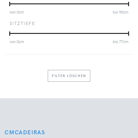
von
0
cm
bis
90
cm
SITZTIEFE
von
0
cm
bis
77
cm
FILTER LÖSCHEN
CMCADEIRAS