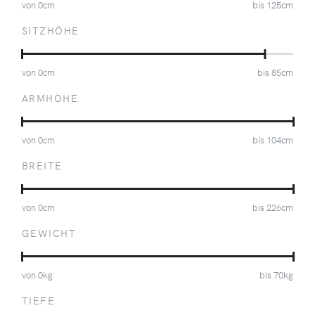
von
0
cm
bis
125
cm
SITZHÖHE
von
0
cm
bis
85
cm
ARMHÖHE
von
0
cm
bis
104
cm
BREITE
von
0
cm
bis
226
cm
GEWICHT
von
0
kg
bis
70
kg
TIEFE