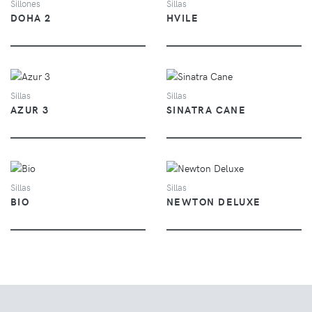
Sillones
Sillas
DOHA 2
HVILE
VER
VER
Sillas
Sillas
AZUR 3
SINATRA CANE
VER
VER
Sillas
Sillas
BIO
NEWTON DELUXE