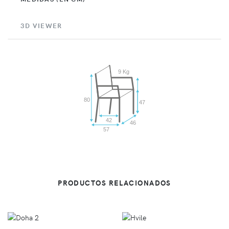
3D VIEWER
9 Kg
80
47
42
46
57
PRODUCTOS RELACIONADOS
VER
VER