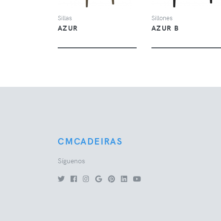
Sillas
Sillones
AZUR
AZUR B
CMCADEIRAS
Síguenos