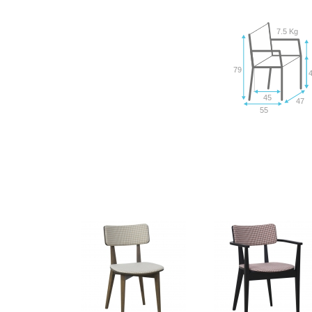
7.5 Kg
79
45
47
55
VER
VER