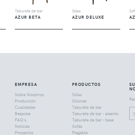
Taburete de bar
Sillas
Sof
AZUR BETA
AZUR DELUXE
A
EMPRESA
PRODUCTOS
SU
NO
Sobre Nosotros
Sillas
Rec
Producción
Sillones
Cualidades
Taburete de bar
Bespoke
Taburete de bar - asiento
FAQ's
Taburete de bar - base
Noticias
Sofás
Proyectos
Plegable