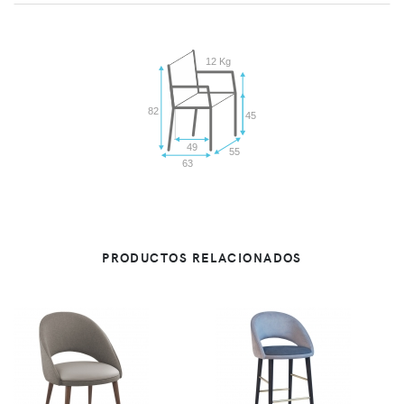
12 Kg
82
45
49
55
63
PRODUCTOS RELACIONADOS
VER
VER