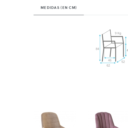
MEDIDAS (EN CM)
9 Kg
84
46
52
62