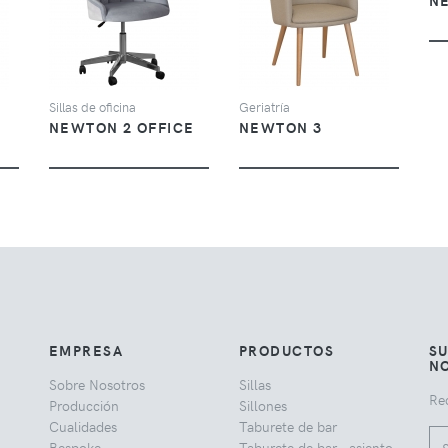
N
VER
VER
Sillas de oficina
Geriatría
NEWTON 2 OFFICE
NEWTON 3
EMPRESA
PRODUCTOS
SU
NO
Sobre Nosotros
Sillas
Rec
Producción
Sillones
Cualidades
Taburete de bar
Bespoke
Taburete de bar - asiento