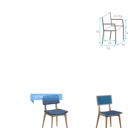
4.6 Kg
79
38
44
50
ENTREGA RÁPIDA
VER
VER