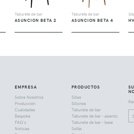
Taburete de bar
Taburete de bar
Sil
ASUNCION BETA 2
ASUNCION BETA 4
HV
EMPRESA
PRODUCTOS
SU
NO
Sobre Nosotros
Sillas
Rec
Producción
Sillones
Cualidades
Taburete de bar
Bespoke
Taburete de bar - asiento
FAQ's
Taburete de bar - base
Noticias
Sofás