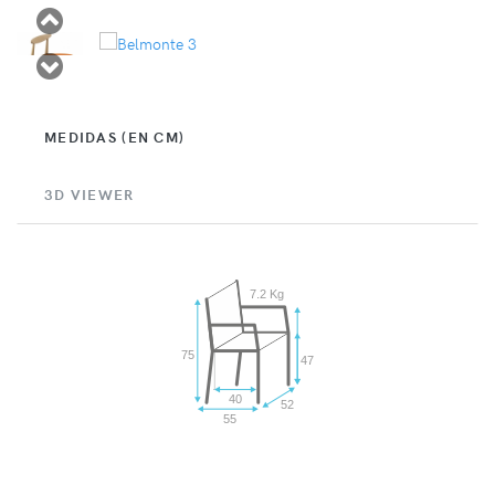
MEDIDAS (EN CM)
3D VIEWER
7.2 Kg
75
47
40
52
55