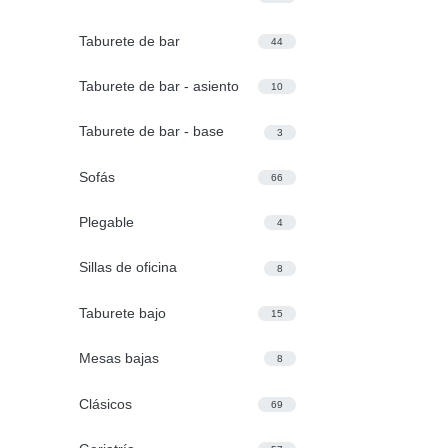
Taburete de bar
44
Taburete de bar - asiento
10
Taburete de bar - base
3
Sofás
66
Plegable
4
Sillas de oficina
8
Taburete bajo
15
Mesas bajas
8
Clásicos
69