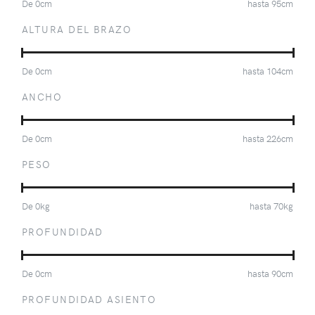
De
0
cm
hasta
95
cm
ALTURA DEL BRAZO
De
0
cm
hasta
104
cm
ANCHO
De
0
cm
hasta
226
cm
PESO
De
0
kg
hasta
70
kg
PROFUNDIDAD
De
0
cm
hasta
90
cm
PROFUNDIDAD ASIENTO