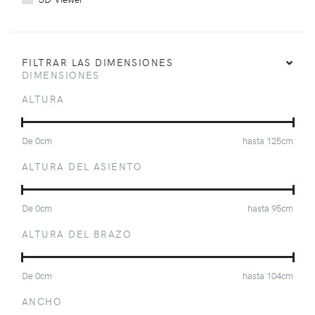
FILTRAR LAS DIMENSIONES
DIMENSIONES
ALTURA
De
0
cm
hasta
125
cm
ALTURA DEL ASIENTO
De
0
cm
hasta
95
cm
ALTURA DEL BRAZO
De
0
cm
hasta
104
cm
ANCHO