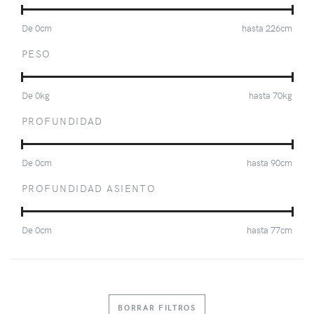
De
0
cm
hasta
226
cm
PESO
De
0
kg
hasta
70
kg
PROFUNDIDAD
De
0
cm
hasta
90
cm
PROFUNDIDAD ASIENTO
De
0
cm
hasta
77
cm
BORRAR FILTROS