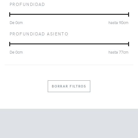
PROFUNDIDAD
De
0
cm
hasta
90
cm
PROFUNDIDAD ASIENTO
De
0
cm
hasta
77
cm
BORRAR FILTROS