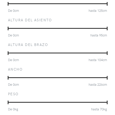
De
0
cm
hasta
125
cm
ALTURA DEL ASIENTO
De
0
cm
hasta
95
cm
ALTURA DEL BRAZO
De
0
cm
hasta
104
cm
ANCHO
De
0
cm
hasta
226
cm
PESO
De
0
kg
hasta
70
kg