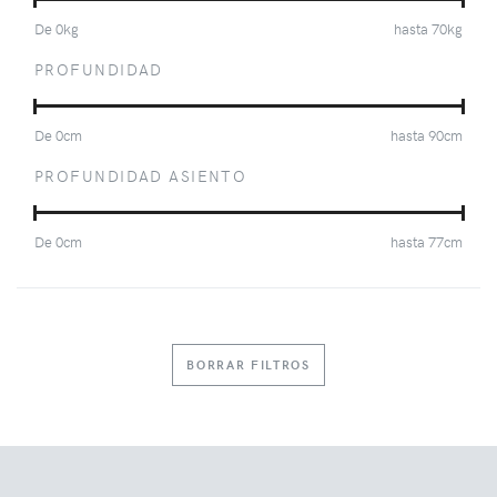
De
0
kg
hasta
70
kg
PROFUNDIDAD
De
0
cm
hasta
90
cm
PROFUNDIDAD ASIENTO
De
0
cm
hasta
77
cm
BORRAR FILTROS