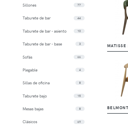
Sillones
77
Taburete de bar
44
Taburete de bar - asiento
10
Taburete de bar - base
3
MATISSE 
Sofás
66
Plegable
4
Sillas de oficina
8
Taburete bajo
15
BELMONT
Mesas bajas
8
Clásicos
69