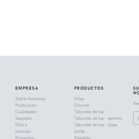
EMPRESA
PRODUCTOS
SU
NO
Sobre Nosotros
Sillas
Rec
Producción
Sillones
Cualidades
Taburete de bar
Bespoke
Taburete de bar - asiento
FAQ's
Taburete de bar - base
Noticias
Sofás
Proyectos
Plegable