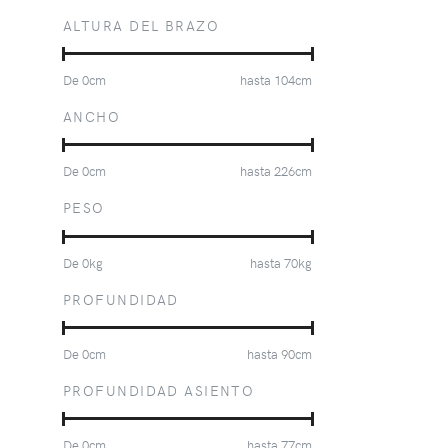
ALTURA DEL BRAZO
De
0
cm
hasta
104
cm
ANCHO
De
0
cm
hasta
226
cm
PESO
De
0
kg
hasta
70
kg
PROFUNDIDAD
De
0
cm
hasta
90
cm
PROFUNDIDAD ASIENTO
De
0
cm
hasta
77
cm