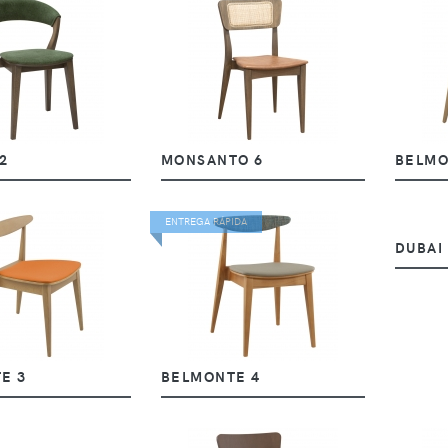
2
MONSANTO 6
BELM
ENTREGA RÁPIDA
DUBAI
E 3
BELMONTE 4