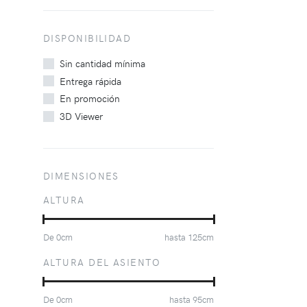
DISPONIBILIDAD
Sin cantidad mínima
Entrega rápida
En promoción
3D Viewer
DIMENSIONES
ALTURA
De
0
cm
hasta
125
cm
ALTURA DEL ASIENTO
De
0
cm
hasta
95
cm