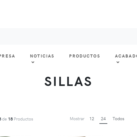
PRESA
NOTICIAS
PRODUCTOS
ACABAD
SILLAS
Mostrar
12
24
Todos
8
de
18
Productos