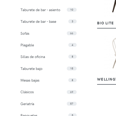
Taburete de bar - asiento
10
Taburete de bar - base
3
BIO LITE
Sofás
66
Plegable
4
Sillas de oficina
8
Taburete bajo
15
WELLING
Mesas bajas
8
Clásicos
69
Geriatría
57
Banquetas
5