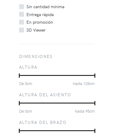
Sin cantidad mínima
Entrega rápida
En promoción
3D Viewer
DIMENSIONES
ALTURA
De
0
cm
hasta
125
cm
ALTURA DEL ASIENTO
De
0
cm
hasta
95
cm
ALTURA DEL BRAZO