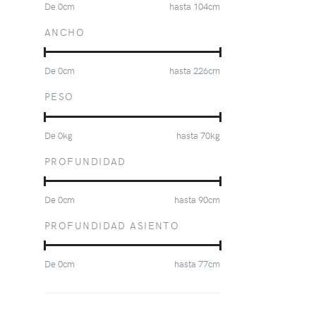
De
0
cm
hasta
104
cm
ANCHO
De
0
cm
hasta
226
cm
PESO
De
0
kg
hasta
70
kg
PROFUNDIDAD
De
0
cm
hasta
90
cm
PROFUNDIDAD ASIENTO
De
0
cm
hasta
77
cm