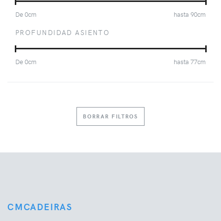
De
0
cm
hasta
90
cm
PROFUNDIDAD ASIENTO
De
0
cm
hasta
77
cm
BORRAR FILTROS
CMCADEIRAS