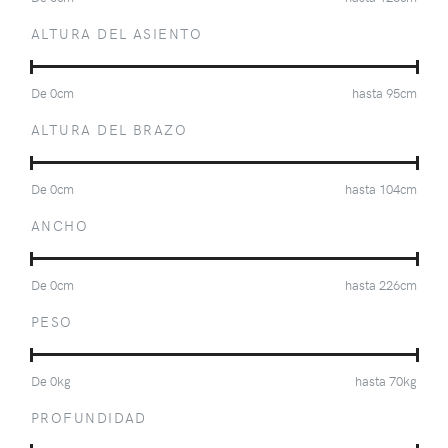
ALTURA DEL ASIENTO
De
0
cm
hasta
95
cm
ALTURA DEL BRAZO
De
0
cm
hasta
104
cm
ANCHO
De
0
cm
hasta
226
cm
PESO
De
0
kg
hasta
70
kg
PROFUNDIDAD