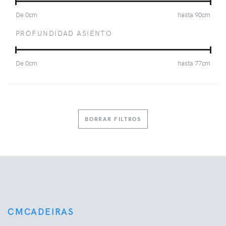
De
0
cm
hasta
90
cm
PROFUNDIDAD ASIENTO
De
0
cm
hasta
77
cm
BORRAR FILTROS
CMCADEIRAS