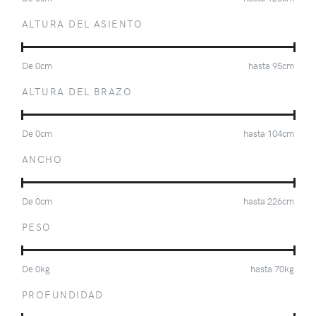
ALTURA DEL ASIENTO
De
0
cm
hasta
95
cm
ALTURA DEL BRAZO
De
0
cm
hasta
104
cm
ANCHO
De
0
cm
hasta
226
cm
PESO
De
0
kg
hasta
70
kg
PROFUNDIDAD