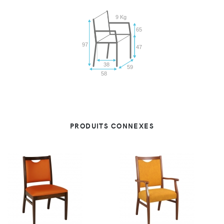
9 Kg
65
97
47
38
59
58
PRODUITS CONNEXES
VUE
VUE