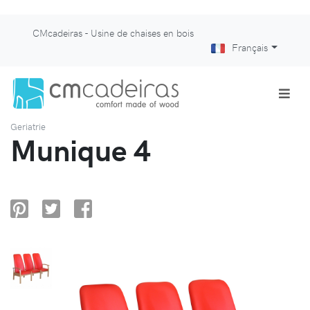
CMcadeiras - Usine de chaises en bois
Français
Geriatrie
Munique 4