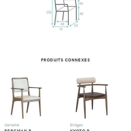
65
102
48
48
63
72
PRODUITS CONNEXES
VUE
VUE
Geriatrie
Bridges
BERGMAN B
KYOTO B