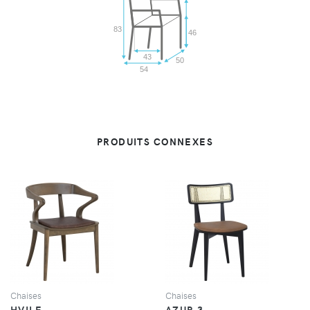
83
46
43
50
54
PRODUITS CONNEXES
VUE
VUE
Chaises
Chaises
HVILE
AZUR 3