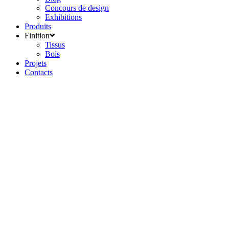
Concours de design
Exhibitions
Produits
Finition
Tissus
Bois
Projets
Contacts