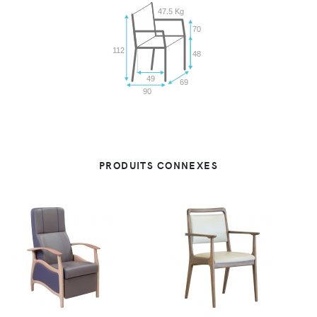
47.5 Kg
70
112
48
49
69
90
PRODUITS CONNEXES
VUE
VUE