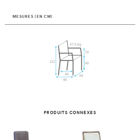
MESURES (EN CM)
47.5 Kg
70
112
48
49
69
90
PRODUITS CONNEXES