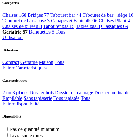
Categories
Chaises
168
Bridges
77
Tabouret bar
44
Tabouret de bar - siège
10
Tabouret de bar - base
3
Canapés et Fauteuils
66
Chaises Pliant
4
Chaises de bureau
8
Tabouret bas
15
Tables bas
8
Classiques
69
Geriatrie
57
Banquettes
5
Tous
Utilisation
Utilisation
Contract
Geriatrie
Maison
Tous
Filtrer Caracteristiques
Caracteristiques
2 ou 3 places
Dossier bois
Dossier en cannage
Dossier inclinable
Empilable
Sans tapisserie
Tous tapissée
Tous
Filtrer disponibilité
Disponibilité
Pas de quantité minimum
Livraison express