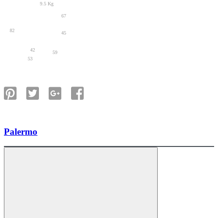
9.5 Kg
67
82
45
42
59
53
Palermo