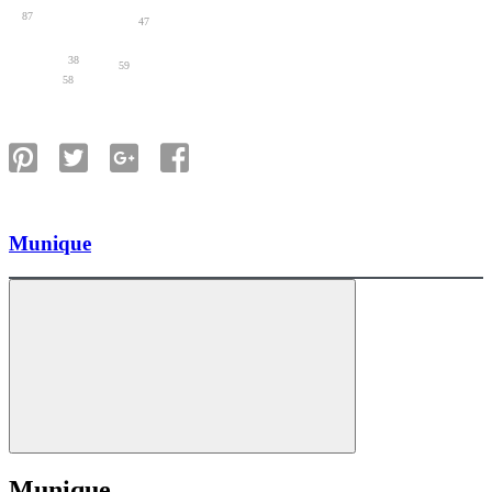
87
47
38
59
58
Munique
Munique