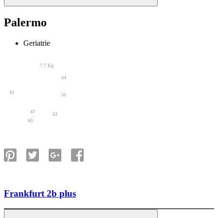
Palermo
Geriatrie
7.7 Kg
64
81
50
47
63
60
Frankfurt 2b plus