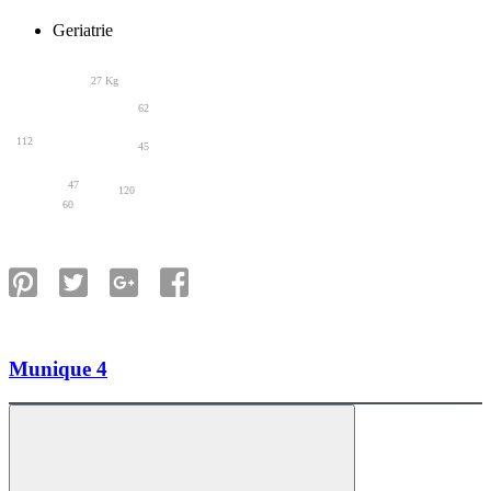
Geriatrie
27 Kg
62
112
45
47
120
60
Munique 4