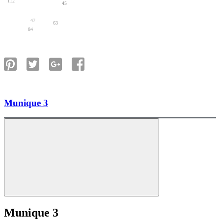
112
45
47
63
84
Munique 3
Munique 3