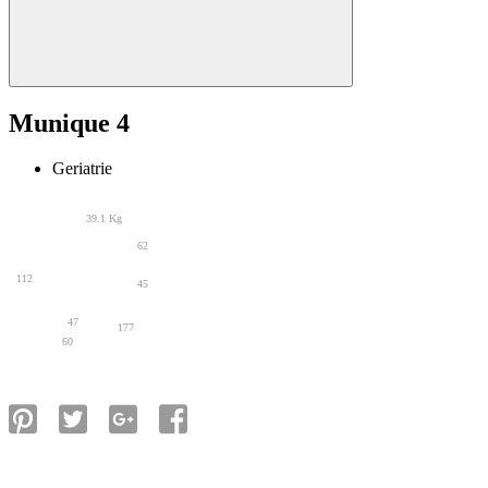
Munique 4
Geriatrie
39.1 Kg
62
112
45
47
177
60