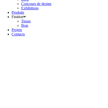
Concours de design
Exhibitions
Produits
Finition
Tissus
Bois
Projets
Contacts