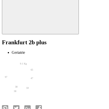
Frankfurt 2b plus
Geriatrie
9.1 Kg
65
97
47
38
59
58