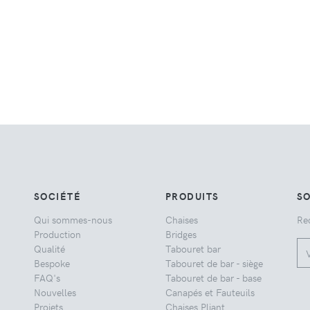
SOCIÉTÉ
PRODUITS
S
Qui sommes-nous
Chaises
Re
Production
Bridges
Qualité
Tabouret bar
Bespoke
Tabouret de bar - siège
FAQ's
Tabouret de bar - base
Nouvelles
Canapés et Fauteuils
Projets
Chaises Pliant