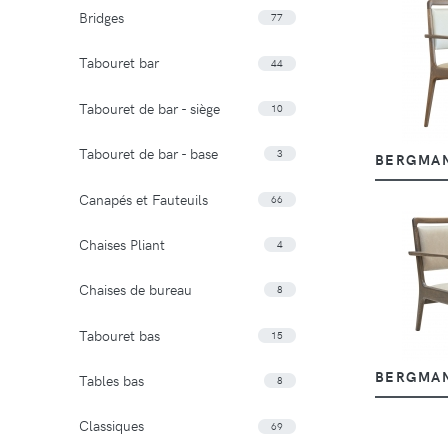
Bridges
77
Tabouret bar
44
Tabouret de bar - siège
10
Tabouret de bar - base
3
BERGMAN
Canapés et Fauteuils
66
Chaises Pliant
4
Chaises de bureau
8
Tabouret bas
15
BERGMA
Tables bas
8
Classiques
69