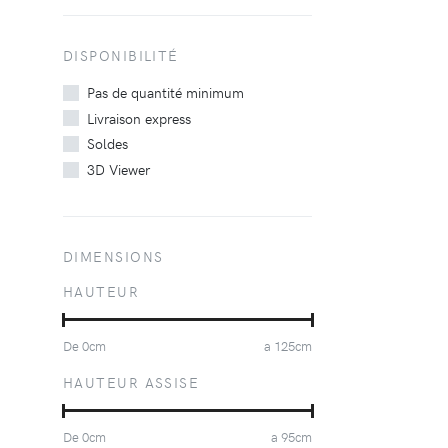
DISPONIBILITÉ
Pas de quantité minimum
Livraison express
Soldes
3D Viewer
DIMENSIONS
HAUTEUR
De
0
cm
a
125
cm
HAUTEUR ASSISE
De
0
cm
a
95
cm