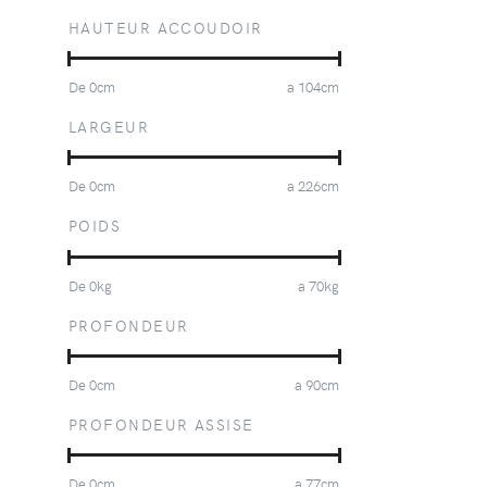
HAUTEUR ACCOUDOIR
De
0
cm
a
104
cm
LARGEUR
De
0
cm
a
226
cm
POIDS
De
0
kg
a
70
kg
PROFONDEUR
De
0
cm
a
90
cm
PROFONDEUR ASSISE
De
0
cm
a
77
cm