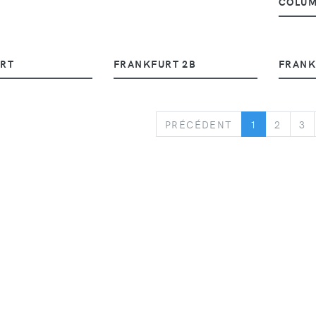
COLUM
RT
FRANKFURT 2B
FRANK
PREVIOUS
PRÉCÉDENT
1
2
3