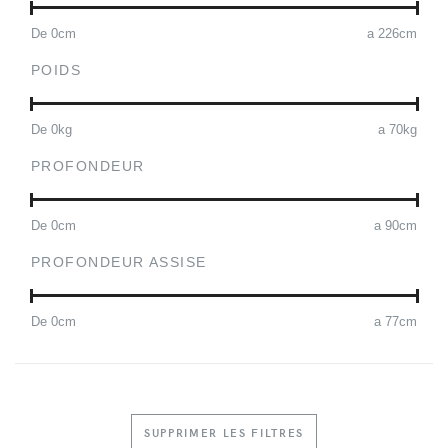
De
0
cm
a
226
cm
POIDS
De
0
kg
a
70
kg
PROFONDEUR
De
0
cm
a
90
cm
PROFONDEUR ASSISE
De
0
cm
a
77
cm
SUPPRIMER LES FILTRES