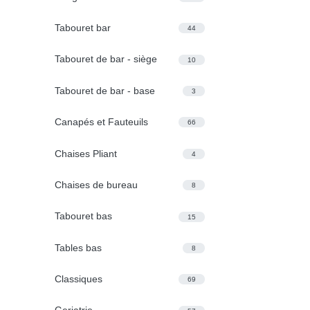
Tabouret bar
44
Tabouret de bar - siège
10
Tabouret de bar - base
3
Canapés et Fauteuils
66
Chaises Pliant
4
Chaises de bureau
8
Tabouret bas
15
Tables bas
8
Classiques
69