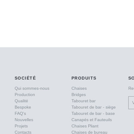
SOCIÉTÉ
PRODUITS
S
Qui sommes-nous
Chaises
Re
Production
Bridges
Qualité
Tabouret bar
Bespoke
Tabouret de bar - siège
FAQ's
Tabouret de bar - base
Nouvelles
Canapés et Fauteuils
Projets
Chaises Pliant
Contacts
Chaises de bureau