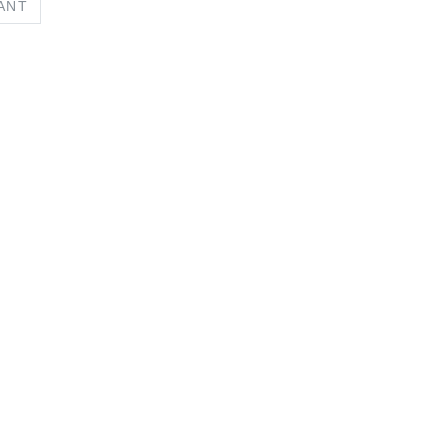
US
NEXT
ANT