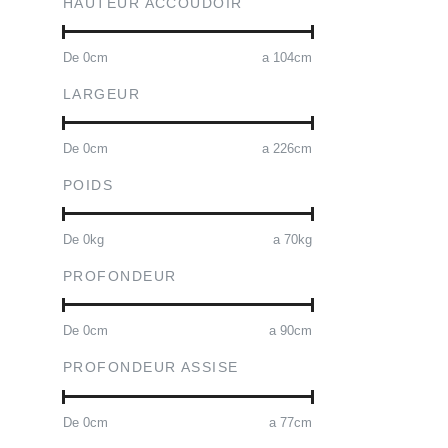
HAUTEUR ACCOUDOIR
De
0
cm
a
104
cm
LARGEUR
De
0
cm
a
226
cm
POIDS
De
0
kg
a
70
kg
PROFONDEUR
De
0
cm
a
90
cm
PROFONDEUR ASSISE
De
0
cm
a
77
cm