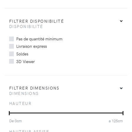
FILTRER DISPONIBILITÉ
DISPONIBILITÉ
Pas de quantité minimum
Livraison express
Soldes
3D Viewer
FILTRER DIMENSIONS
DIMENSIONS
HAUTEUR
De
0
cm
a
125
cm
HAUTEUR ASSISE