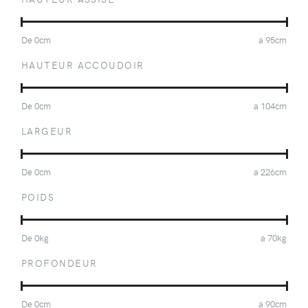
De
0
cm
a
95
cm
HAUTEUR ACCOUDOIR
De
0
cm
a
104
cm
LARGEUR
De
0
cm
a
226
cm
POIDS
De
0
kg
a
70
kg
PROFONDEUR
De
0
cm
a
90
cm