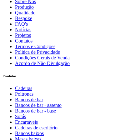
Sobre Nós
Produção
Qualidade
Bespoke
FAQ's
Notícias
Projetos
Contatos
Termos e Condições
Politica de Privacidade
Condições Gerais de Venda
Acordo de Não Divulgação
Produtos
Cadeiras
Poltronas
Bancos de bar
Bancos de bar - assento
Bancos de bar - base
Sofás
Encartáveis
Cadeiras de escritório
Bancos baixos
Mesas baixas