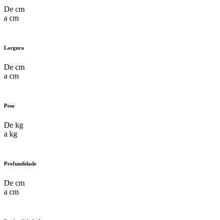
De
cm
a
cm
Largura
De
cm
a
cm
Peso
De
kg
a
kg
Profundidade
De
cm
a
cm