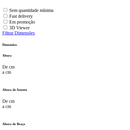
Sem quantidade mínima
Fast delivery
Em promoção
3D Viewer
Filtrar Dimensões
Dimensões
Altura
De
cm
a
cm
Altura do Assento
De
cm
a
cm
Altura do Braço