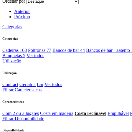
Ordenar por
Previous
Anterior
Next
Próximo
Categorias
Categorias
Cadeiras
168
Poltronas
77
Bancos de bar
44
Bancos de bar - assento
Banquetas
5
Ver todos
Utilização
Utilização
Contract
Geriatria
Lar
Ver todos
Filtrar Características
Características
Com 2 ou 3 lugares
Costa em madeira
Costa reclinável
Empilhável
P
Filtrar Disponibilidade
Disponibilidade