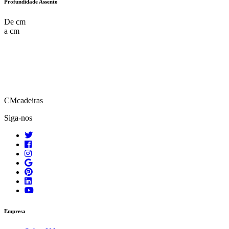
Profundidade Assento
De
cm
a
cm
CMcadeiras
Siga-nos
Empresa