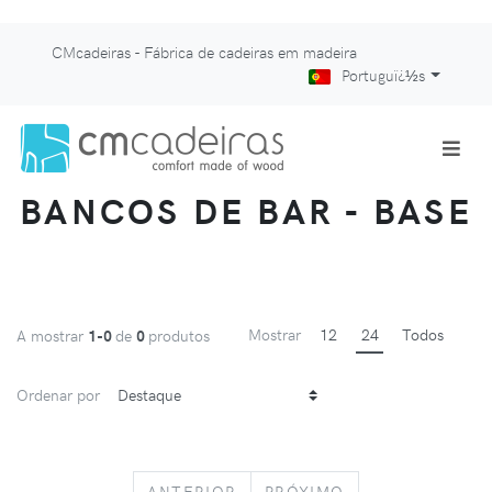
CMcadeiras - Fábrica de cadeiras em madeira
Portuguï¿½s
BANCOS DE BAR - BASE
Mostrar
12
24
Todos
A mostrar
1-0
de
0
produtos
Ordenar por
PREVIOUS
NEXT
ANTERIOR
PRÓXIMO