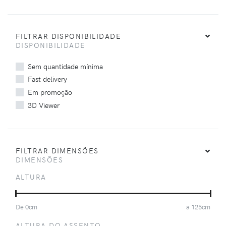
FILTRAR DISPONIBILIDADE
DISPONIBILIDADE
Sem quantidade mínima
Fast delivery
Em promoção
3D Viewer
FILTRAR DIMENSÕES
DIMENSÕES
ALTURA
De
0
cm
a
125
cm
ALTURA DO ASSENTO