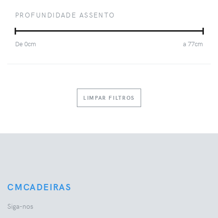
PROFUNDIDADE ASSENTO
De
0
cm
a
77
cm
LIMPAR FILTROS
CMCADEIRAS
Siga-nos