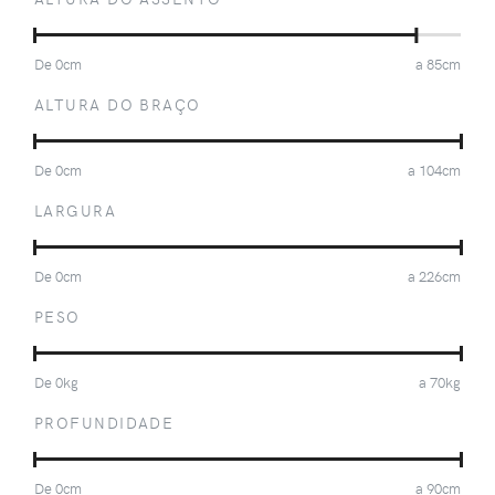
De
0
cm
a
85
cm
ALTURA DO BRAÇO
De
0
cm
a
104
cm
LARGURA
De
0
cm
a
226
cm
PESO
De
0
kg
a
70
kg
PROFUNDIDADE
De
0
cm
a
90
cm