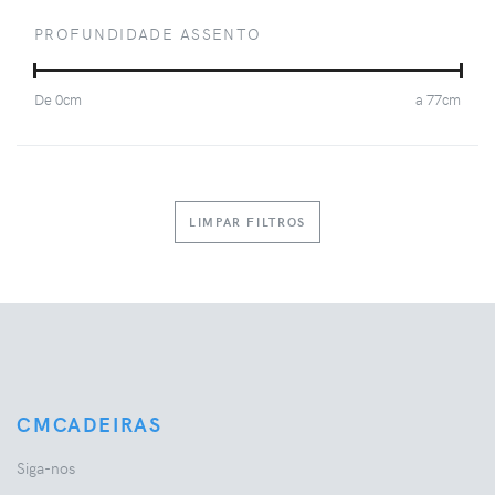
PROFUNDIDADE ASSENTO
De
0
cm
a
77
cm
LIMPAR FILTROS
CMCADEIRAS
Siga-nos