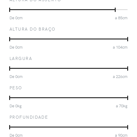
De
0
cm
a
85
cm
ALTURA DO BRAÇO
De
0
cm
a
104
cm
LARGURA
De
0
cm
a
226
cm
PESO
De
0
kg
a
70
kg
PROFUNDIDADE
De
0
cm
a
90
cm