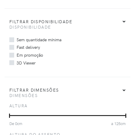
FILTRAR DISPONIBILIDADE
DISPONIBILIDADE
Sem quantidade mínima
Fast delivery
Em promoção
3D Viewer
FILTRAR DIMENSÕES
DIMENSÕES
ALTURA
De
0
cm
a
125
cm
ALTURA DO ASSENTO