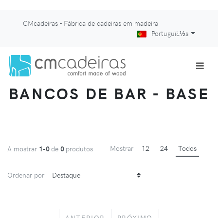
CMcadeiras - Fábrica de cadeiras em madeira
Portuguï¿½s
BANCOS DE BAR - BASE
Mostrar
12
24
Todos
A mostrar
1-0
de
0
produtos
Ordenar por
PREVIOUS
NEXT
ANTERIOR
PRÓXIMO