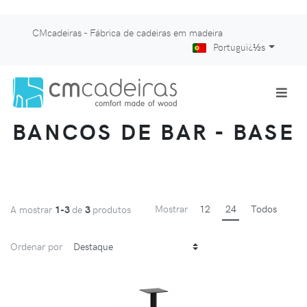
CMcadeiras - Fábrica de cadeiras em madeira
Portuguï¿½s
BANCOS DE BAR - BASE
Mostrar
12
24
Todos
A mostrar
1-3
de
3
produtos
Ordenar por