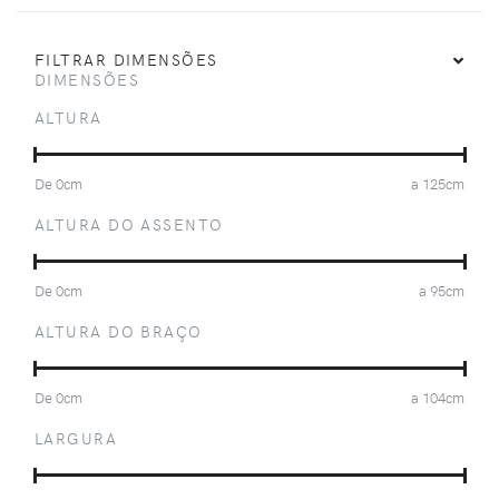
FILTRAR DIMENSÕES
DIMENSÕES
ALTURA
De
0
cm
a
125
cm
ALTURA DO ASSENTO
De
0
cm
a
95
cm
ALTURA DO BRAÇO
De
0
cm
a
104
cm
LARGURA