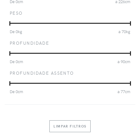
De
0
cm
a
226
cm
PESO
De
0
kg
a
70
kg
PROFUNDIDADE
De
0
cm
a
90
cm
PROFUNDIDADE ASSENTO
De
0
cm
a
77
cm
LIMPAR FILTROS