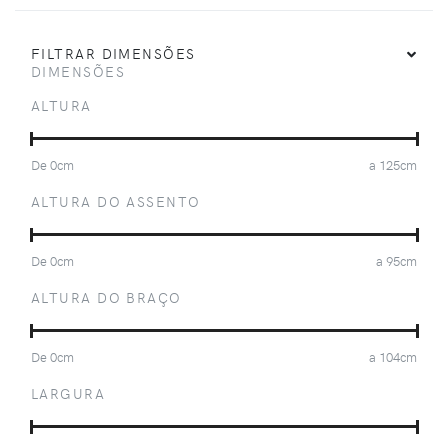
FILTRAR DIMENSÕES
DIMENSÕES
ALTURA
De
0
cm
a
125
cm
ALTURA DO ASSENTO
De
0
cm
a
95
cm
ALTURA DO BRAÇO
De
0
cm
a
104
cm
LARGURA