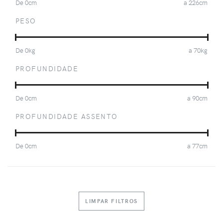
De
0
cm
a
226
cm
PESO
De
0
kg
a
70
kg
PROFUNDIDADE
De
0
cm
a
90
cm
PROFUNDIDADE ASSENTO
De
0
cm
a
77
cm
LIMPAR FILTROS