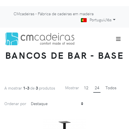
CMcadeiras - Fábrica de cadeiras em madeira
Portuguï¿½s
BANCOS DE BAR - BASE
Mostrar
12
24
Todos
A mostrar
1-3
de
3
produtos
Ordenar por