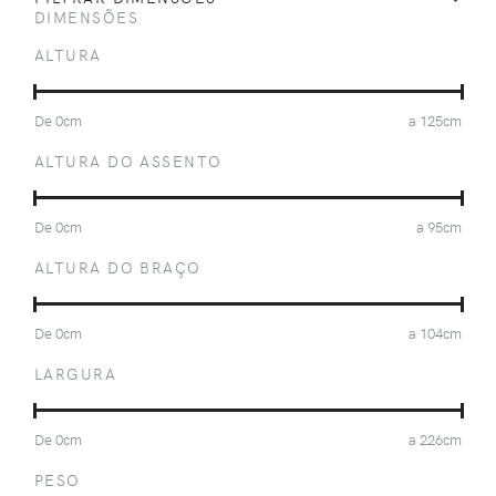
DIMENSÕES
ALTURA
De
0
cm
a
125
cm
ALTURA DO ASSENTO
De
0
cm
a
95
cm
ALTURA DO BRAÇO
De
0
cm
a
104
cm
LARGURA
De
0
cm
a
226
cm
PESO