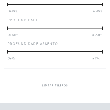
De
0
kg
a
70
kg
PROFUNDIDADE
De
0
cm
a
90
cm
PROFUNDIDADE ASSENTO
De
0
cm
a
77
cm
LIMPAR FILTROS