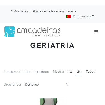
CMcadeiras - Fábrica de cadeiras em madeira
Portuguï¿½s
GERIATRIA
Mostrar
12
24
Todos
A mostrar
1-11
de
11
produtos
Ordenar por