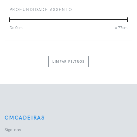
PROFUNDIDADE ASSENTO
De
0
cm
a
77
cm
LIMPAR FILTROS
CMCADEIRAS
Siga-nos