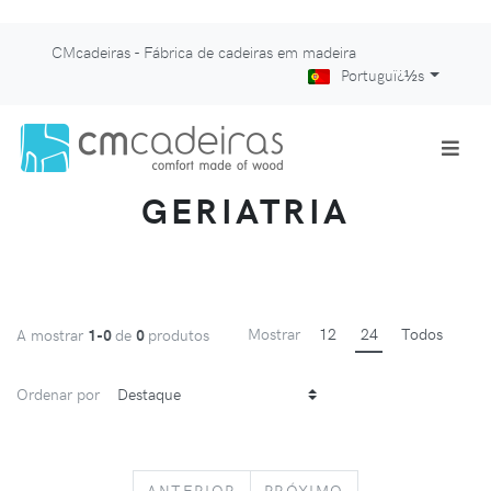
CMcadeiras - Fábrica de cadeiras em madeira
Portuguï¿½s
GERIATRIA
Mostrar
12
24
Todos
A mostrar
1-0
de
0
produtos
Ordenar por
PREVIOUS
NEXT
ANTERIOR
PRÓXIMO