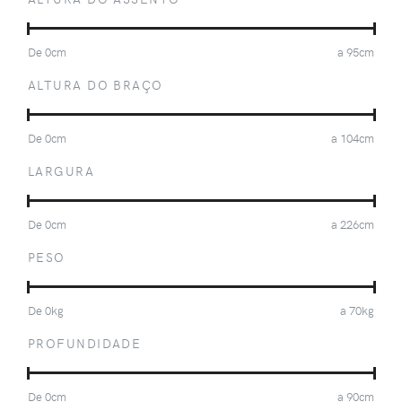
De
0
cm
a
95
cm
ALTURA DO BRAÇO
De
0
cm
a
104
cm
LARGURA
De
0
cm
a
226
cm
PESO
De
0
kg
a
70
kg
PROFUNDIDADE
De
0
cm
a
90
cm