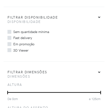
FILTRAR DISPONIBILIDADE
DISPONIBILIDADE
Sem quantidade mínima
Fast delivery
Em promoção
3D Viewer
FILTRAR DIMENSÕES
DIMENSÕES
ALTURA
De
0
cm
a
125
cm
ALTURA DO ASSENTO