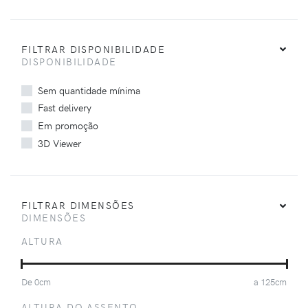
FILTRAR DISPONIBILIDADE
DISPONIBILIDADE
Sem quantidade mínima
Fast delivery
Em promoção
3D Viewer
FILTRAR DIMENSÕES
DIMENSÕES
ALTURA
De
0
cm
a
125
cm
ALTURA DO ASSENTO