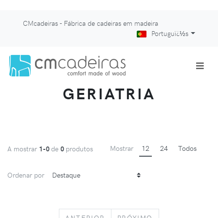
CMcadeiras - Fábrica de cadeiras em madeira
Portuguï¿½s
GERIATRIA
Mostrar
12
24
Todos
A mostrar
1-0
de
0
produtos
Ordenar por
PREVIOUS
NEXT
ANTERIOR
PRÓXIMO