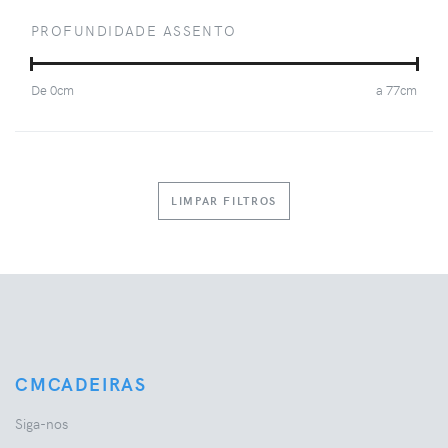
PROFUNDIDADE ASSENTO
De
0
cm
a
77
cm
LIMPAR FILTROS
CMCADEIRAS
Siga-nos