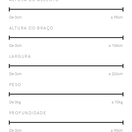
De
0
cm
a
95
cm
ALTURA DO BRAÇO
De
0
cm
a
104
cm
LARGURA
De
0
cm
a
226
cm
PESO
De
0
kg
a
70
kg
PROFUNDIDADE
De
0
cm
a
90
cm