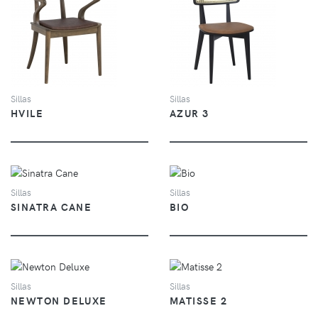
VER
VER
Sillas
Sillas
HVILE
AZUR 3
VER
VER
Sillas
Sillas
SINATRA CANE
BIO
VER
VER
Sillas
Sillas
NEWTON DELUXE
MATISSE 2