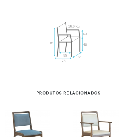
16.6 Kg
63
81
40
55
68
73
PRODUTOS RELACIONADOS
VER
VER