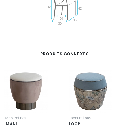
42
42
30
45
30
PRODUITS CONNEXES
VUE
VUE
Tabouret bas
Tabouret bas
IMANI
LOOP